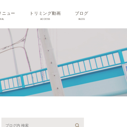
メニュー
トリミング動画
ブログ
MAL
ACCESS
BLOG
気
Dr理恵のブログ
気
うさぎ、ハムスター、小鳥、
モルモットなどについて
の他動物の病気
トリミング事例集
ホリスティック医療
予防：感染(伝染病、ノミダ
ニ、フィラリア)、定期健診、
不妊手術