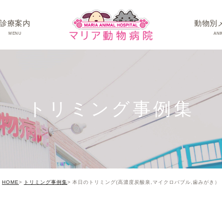
診療案内
動物別
MENU
ANI
ワンちゃんの病
ネコちゃんの病
トリミング事例集
うさぎちゃん･そ
HOME
トリミング事例集
本日のトリミング(高濃度炭酸泉,マイクロバブル,歯みがき）