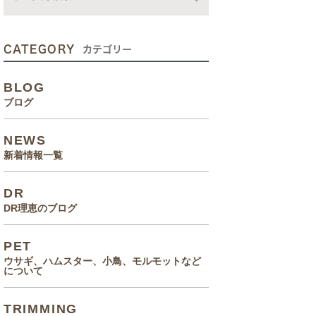
動画
症状、病気
CATEGORY
カテゴリー
癌治療について知っていてほ
BLOG
しいこと
ブログ
メルモ 癌闘病記（Drりえの
NEWS
お話より）
新着情報一覧
院長の大切なペットのエピソ
DR
ード
DR理恵のブログ
食事(フード、おやつ等)
PET
ウサギ、ハムスター、小鳥、モルモットなど
について
TRIMMING