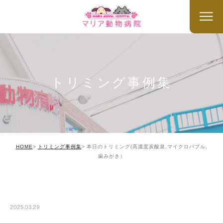
トリミング事例集
HOME
トリミング事例集
本日のトリミング(高濃度炭酸泉,マイクロバブル,
歯みがき）
TRIMMING
2025.03.29