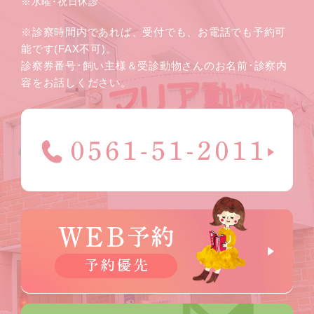
※水曜･祝日休診
※診察時間内であれば、受付でも、お電話でも予約可
能です(FAX不可)。
診察券番号･飼い主様＆受診動物さんのお名前･診察内
容をお話しください。