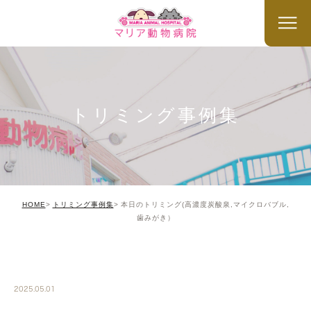
トリミング事例集
HOME
トリミング事例集
本日のトリミング(高濃度炭酸泉,マイクロバブル,
歯みがき）
TRIMMING
2025.05.01