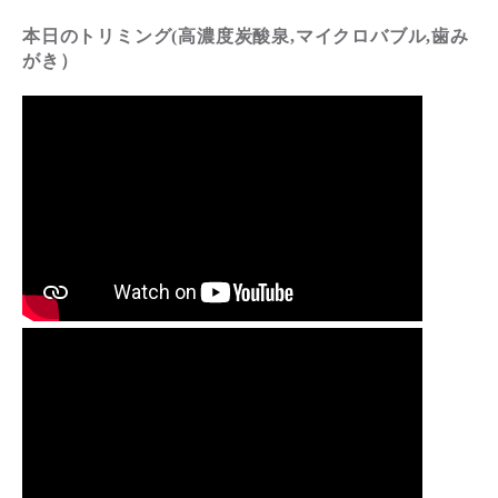
本日のトリミング(高濃度炭酸泉,マイクロバブル,歯み
がき）