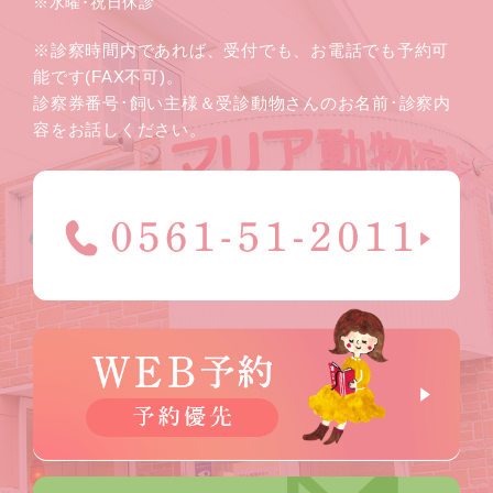
※水曜･祝日休診
※診察時間内であれば、受付でも、お電話でも予約可
能です(FAX不可)。
診察券番号･飼い主様＆受診動物さんのお名前･診察内
容をお話しください。