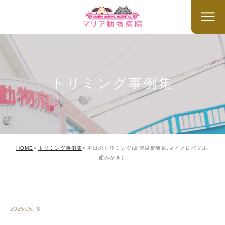
トリミング事例集
HOME
トリミング事例集
本日のトリミング(高濃度炭酸泉,マイクロバブル,
歯みがき）
TRIMMING
2025.05.18