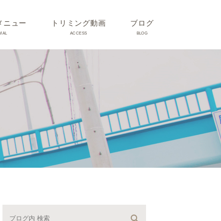
メニュー
トリミング動画
ブログ
MAL
ACCESS
BLOG
気
Dr理恵のブログ
気
うさぎ、ハムスター、小鳥、
モルモットなどについて
の他動物の病気
トリミング事例集
ホリスティック医療
予防：感染(伝染病、ノミダ
ニ、フィラリア)、定期健診、
不妊手術