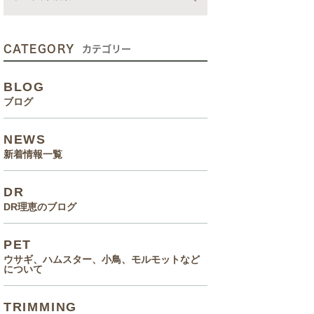
動画
症状、病気
CATEGORY
カテゴリー
癌治療について知っていてほ
BLOG
しいこと
ブログ
メルモ 癌闘病記（Drりえの
NEWS
お話より）
新着情報一覧
院長の大切なペットのエピソ
DR
ード
DR理恵のブログ
食事(フード、おやつ等)
PET
ウサギ、ハムスター、小鳥、モルモットなど
について
TRIMMING