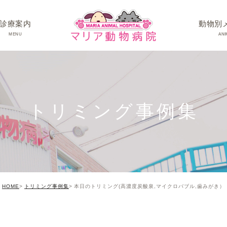
診療案内
動物別
MENU
ANI
ワンちゃんの病
ネコちゃんの病
トリミング事例集
うさぎちゃん･そ
HOME
トリミング事例集
本日のトリミング(高濃度炭酸泉,マイクロバブル,歯みがき）