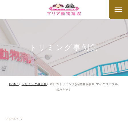
トリミング事例集
HOME
トリミング事例集
本日のトリミング(高濃度炭酸泉,マイクロバブル,
歯みがき）
TRIMMING
2025.07.17