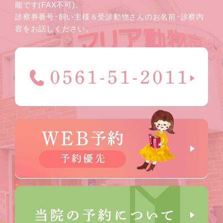
能です(FAX不可)。
診察券番号･飼い主様＆受診動物さんのお名前･診察内
容をお話しください。