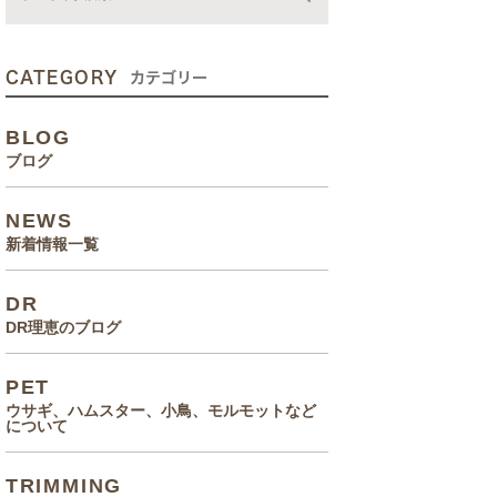
動画
症状、病気
CATEGORY
カテゴリー
癌治療について知っていてほ
BLOG
しいこと
ブログ
メルモ 癌闘病記（Drりえの
NEWS
お話より）
新着情報一覧
院長の大切なペットのエピソ
DR
ード
DR理恵のブログ
食事(フード、おやつ等)
PET
ウサギ、ハムスター、小鳥、モルモットなど
について
TRIMMING