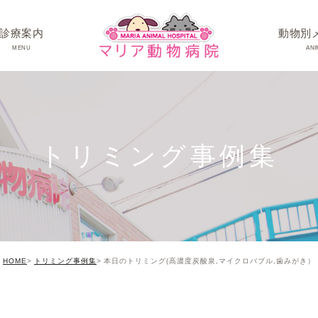
診療案内
動物別
MENU
ANI
ワンちゃんの病
ネコちゃんの病
トリミング事例集
うさぎちゃん･そ
HOME
トリミング事例集
本日のトリミング(高濃度炭酸泉,マイクロバブル,歯みがき）