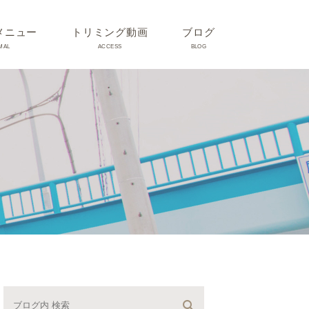
メニュー
トリミング動画
ブログ
MAL
ACCESS
BLOG
気
Dr理恵のブログ
気
うさぎ、ハムスター、小鳥、
モルモットなどについて
の他動物の病気
トリミング事例集
ホリスティック医療
予防：感染(伝染病、ノミダ
ニ、フィラリア)、定期健診、
不妊手術