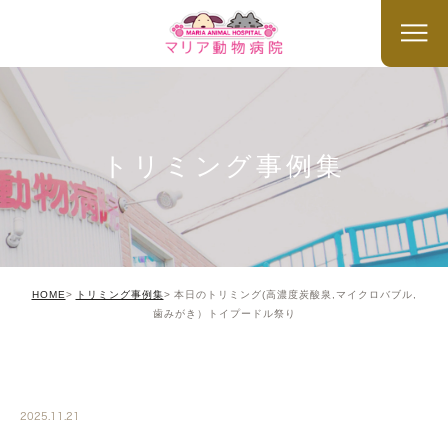
トリミング事例集
HOME
トリミング事例集
本日のトリミング(高濃度炭酸泉,マイクロバブル,
歯みがき）トイプードル祭り
TRIMMING
2025.11.21