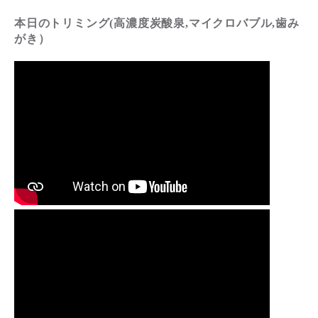
本日のトリミング(高濃度炭酸泉,マイクロバブル,歯み
がき）