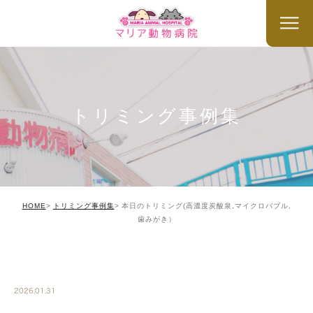
トリミング事例集
HOME
トリミング事例集
本日のトリミング(高濃度炭酸泉,マイクロバブル,
歯みがき）
TRIMMING
2026.01.31