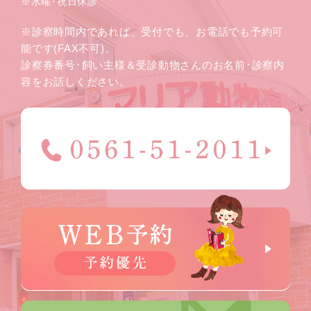
※水曜･祝日休診
※診察時間内であれば、受付でも、お電話でも予約可
能です(FAX不可)。
診察券番号･飼い主様＆受診動物さんのお名前･診察内
容をお話しください。