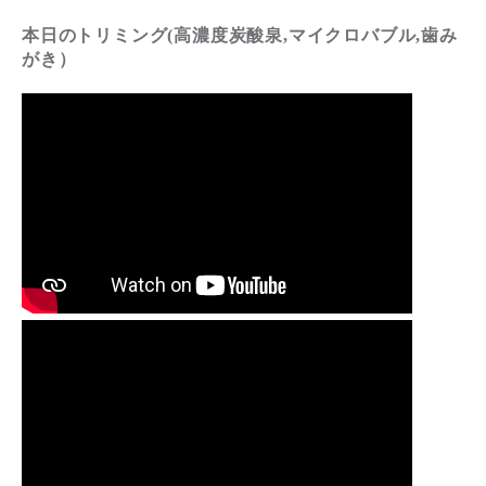
本日のトリミング(高濃度炭酸泉,マイクロバブル,歯み
がき）