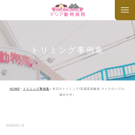
トリミング事例集
HOME
トリミング事例集
本日のトリミング(高濃度炭酸泉,マイクロバブル,
歯みがき）
TRIMMING
2026.02.13