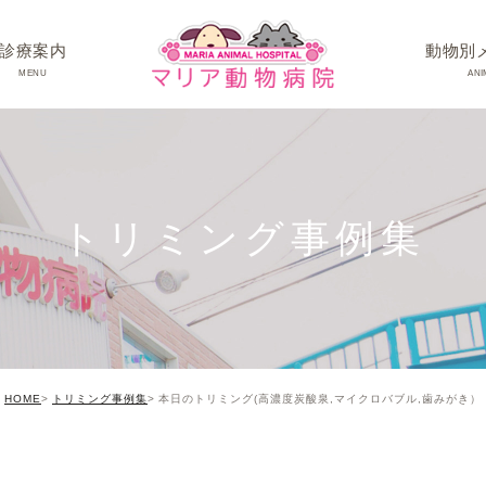
診療案内
動物別
MENU
ANI
ワンちゃんの病
ネコちゃんの病
トリミング事例集
うさぎちゃん･そ
HOME
トリミング事例集
本日のトリミング(高濃度炭酸泉,マイクロバブル,歯みがき）