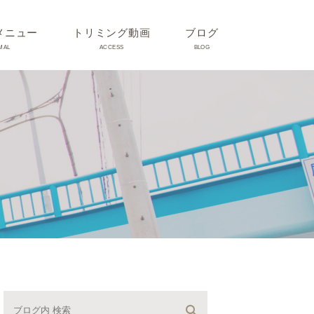
メニュー
トリミング動画
ブログ
MAL
ACCESS
BLOG
気
Dr理恵のブログ
気
うさぎ、ハムスター、小鳥、
モルモットなどについて
の他動物の病気
トリミング事例集
ホリスティック医療
予防：感染(伝染病、ノミダ
ニ、フィラリア)、定期健診、
不妊手術