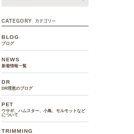
動画
症状、病気
CATEGORY
カテゴリー
癌治療について知っていてほ
BLOG
しいこと
ブログ
メルモ 癌闘病記（Drりえの
NEWS
お話より）
新着情報一覧
院長の大切なペットのエピソ
DR
ード
DR理恵のブログ
食事(フード、おやつ等)
PET
ウサギ、ハムスター、小鳥、モルモットなど
について
TRIMMING