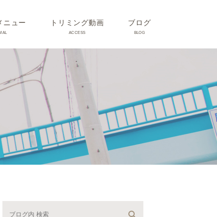
メニュー
トリミング動画
ブログ
MAL
ACCESS
BLOG
気
Dr理恵のブログ
気
うさぎ、ハムスター、小鳥、
モルモットなどについて
の他動物の病気
トリミング事例集
ホリスティック医療
予防：感染(伝染病、ノミダ
ニ、フィラリア)、定期健診、
不妊手術