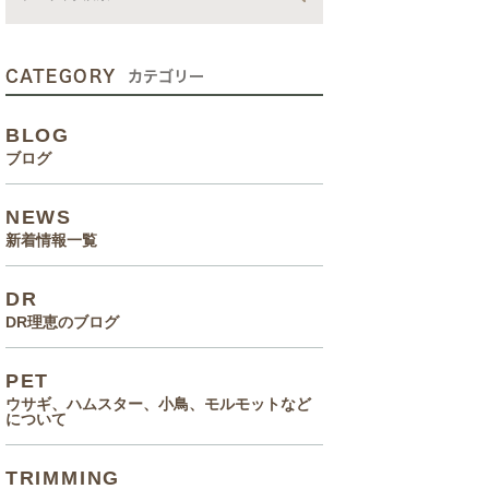
動画
症状、病気
CATEGORY
カテゴリー
癌治療について知っていてほ
BLOG
しいこと
ブログ
メルモ 癌闘病記（Drりえの
NEWS
お話より）
新着情報一覧
院長の大切なペットのエピソ
DR
ード
DR理恵のブログ
食事(フード、おやつ等)
PET
ウサギ、ハムスター、小鳥、モルモットなど
について
TRIMMING