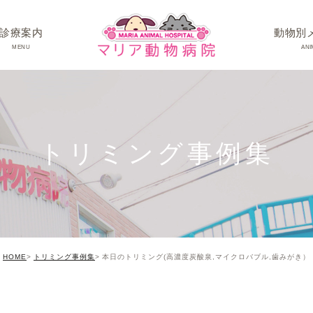
診療案内
動物別
MENU
ANI
ワンちゃんの病
ネコちゃんの病
トリミング事例集
うさぎちゃん･そ
HOME
トリミング事例集
本日のトリミング(高濃度炭酸泉,マイクロバブル,歯みがき）