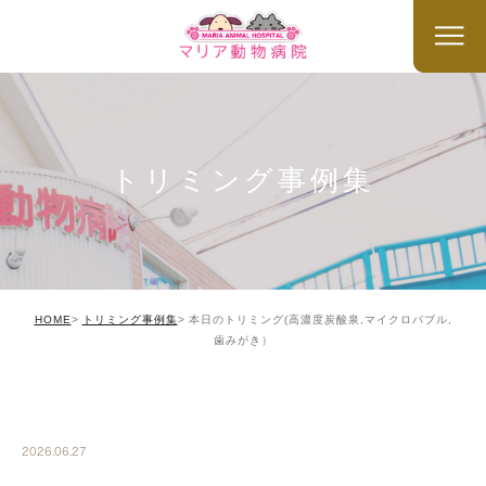
トリミング事例集
HOME
トリミング事例集
本日のトリミング(高濃度炭酸泉,マイクロバブル,
歯みがき）
TRIMMING
2026.06.27