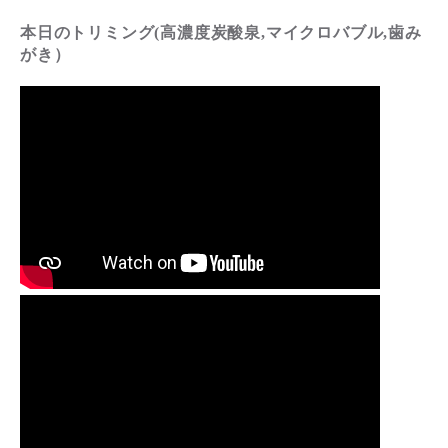
本日のトリミング(高濃度炭酸泉,マイクロバブル,歯み
がき）