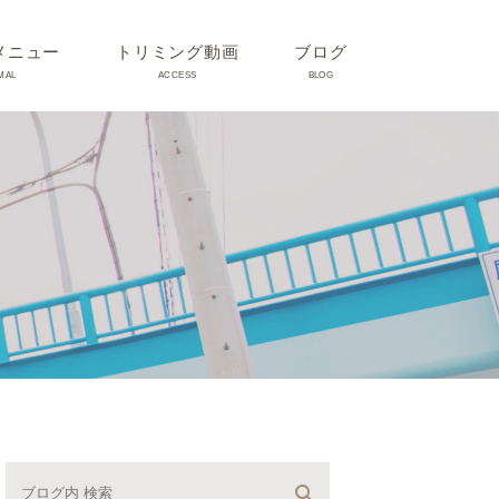
メニュー
トリミング動画
ブログ
MAL
ACCESS
BLOG
気
Dr理恵のブログ
気
うさぎ、ハムスター、小鳥、
モルモットなどについて
の他動物の病気
トリミング事例集
ホリスティック医療
予防：感染(伝染病、ノミダ
ニ、フィラリア)、定期健診、
不妊手術