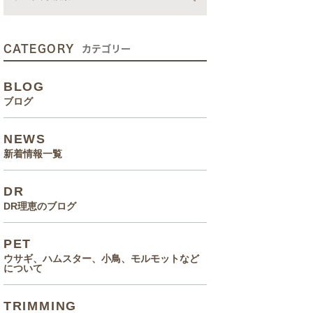
動画
症状、病気
CATEGORY
カテゴリー
癌治療について知っていてほ
BLOG
しいこと
ブログ
メルモ 癌闘病記（Drりえの
NEWS
お話より）
新着情報一覧
院長の大切なペットのエピソ
DR
ード
DR理恵のブログ
食事(フード、おやつ等)
PET
ウサギ、ハムスター、小鳥、モルモットなど
について
TRIMMING