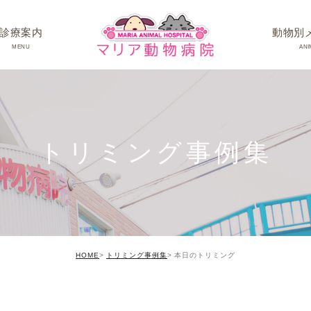
診療案内
動物別
MENU
ANI
ワンちゃんの病
ネコちゃんの病
トリミング事例集
うさぎちゃん･そ
HOME
トリミング事例集
本日のトリミング