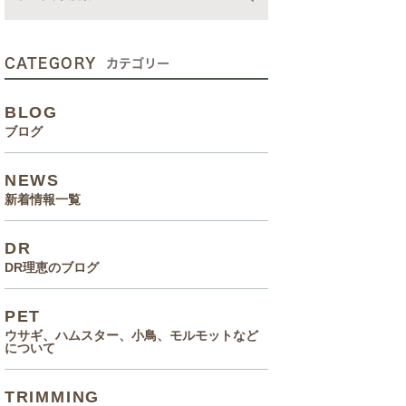
動画
症状、病気
CATEGORY
カテゴリー
癌治療について知っていてほ
BLOG
しいこと
ブログ
メルモ 癌闘病記（Drりえの
NEWS
お話より）
新着情報一覧
院長の大切なペットのエピソ
DR
ード
DR理恵のブログ
食事(フード、おやつ等)
PET
ウサギ、ハムスター、小鳥、モルモットなど
について
TRIMMING