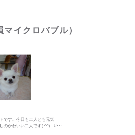
員マイクロバブル）
ットです。今日も二人とも元気
わいい二人です( ^^) _U~~