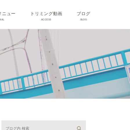
メニュー
トリミング動画
ブログ
MAL
ACCESS
BLOG
気
Dr理恵のブログ
気
うさぎ、ハムスター、小鳥、
モルモットなどについて
の他動物の病気
トリミング事例集
ホリスティック医療
予防：感染(伝染病、ノミダ
ニ、フィラリア)、定期健診、
不妊手術