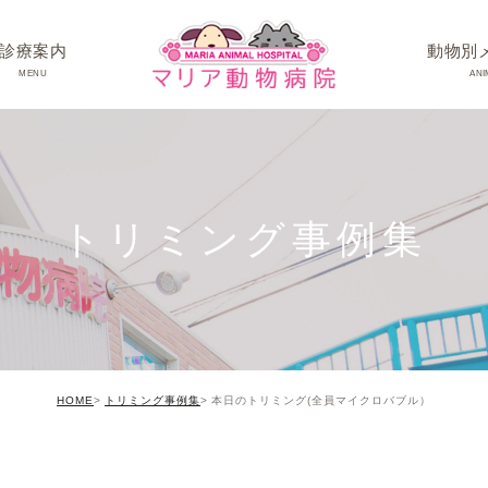
診療案内
動物別
MENU
ANI
ワンちゃんの病
ネコちゃんの病
トリミング事例集
うさぎちゃん･そ
HOME
トリミング事例集
本日のトリミング(全員マイクロバブル）