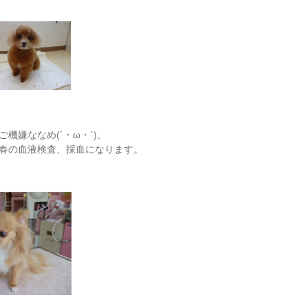
機嫌ななめ(´・ω・`)。
春の血液検査、採血になります。