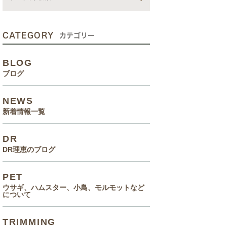
動画
症状、病気
CATEGORY
カテゴリー
癌治療について知っていてほ
BLOG
しいこと
ブログ
メルモ 癌闘病記（Drりえの
NEWS
お話より）
新着情報一覧
院長の大切なペットのエピソ
DR
ード
DR理恵のブログ
食事(フード、おやつ等)
PET
ウサギ、ハムスター、小鳥、モルモットなど
について
TRIMMING