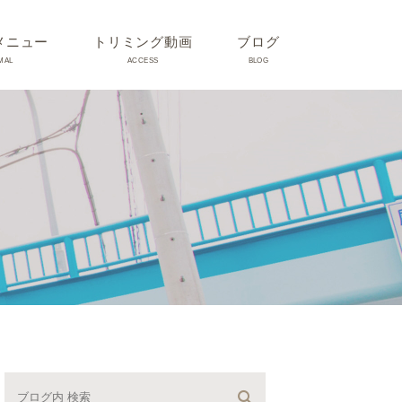
メニュー
トリミング動画
ブログ
MAL
ACCESS
BLOG
気
Dr理恵のブログ
気
うさぎ、ハムスター、小鳥、
モルモットなどについて
の他動物の病気
トリミング事例集
ホリスティック医療
予防：感染(伝染病、ノミダ
ニ、フィラリア)、定期健診、
不妊手術