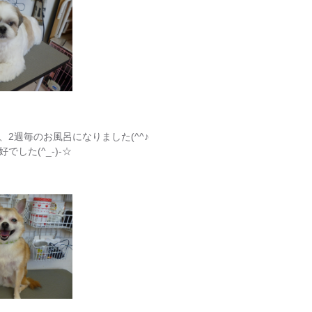
2週毎のお風呂になりました(^^♪
した(^_-)-☆