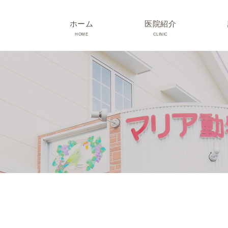
ホーム
医院紹介
HOME
CLINIC
院長･スタッフ紹介
診療時間･アクセス
院内紹介･初診の方へ
医院設備
TRIMMING