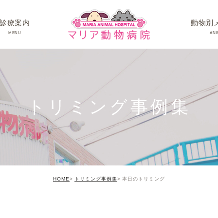
診療案内
動物別
MENU
ANI
ワンちゃんの病
ネコちゃんの病
トリミング事例集
うさぎちゃん･そ
HOME
トリミング事例集
本日のトリミング