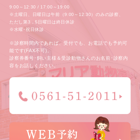
9:00～12:30 / 17:00～19:00
※土曜日、日曜日は午前（9:00～12:30）のみの診察、
ただし第3，5日曜日は終日休診
※水曜･祝日休診
※診察時間内であれば、受付でも、お電話でも予約可
能です(FAX不可)。
診察券番号･飼い主様＆受診動物さんのお名前･診察内
容をお話しください。