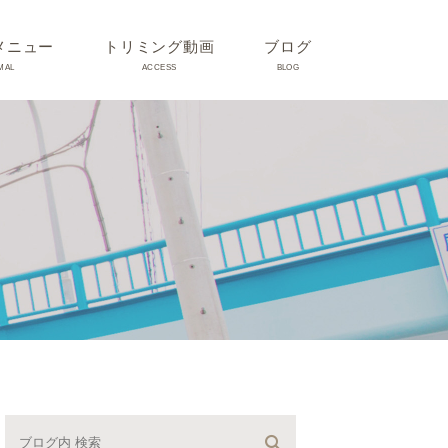
メニュー
トリミング動画
ブログ
MAL
ACCESS
BLOG
気
Dr理恵のブログ
気
うさぎ、ハムスター、小鳥、
モルモットなどについて
の他動物の病気
トリミング事例集
ホリスティック医療
予防：感染(伝染病、ノミダ
ニ、フィラリア)、定期健診、
不妊手術