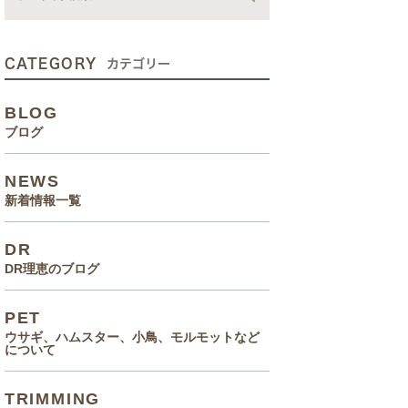
動画
症状、病気
CATEGORY
カテゴリー
癌治療について知っていてほ
BLOG
しいこと
ブログ
メルモ 癌闘病記（Drりえの
NEWS
お話より）
新着情報一覧
院長の大切なペットのエピソ
DR
ード
DR理恵のブログ
食事(フード、おやつ等)
PET
ウサギ、ハムスター、小鳥、モルモットなど
について
TRIMMING