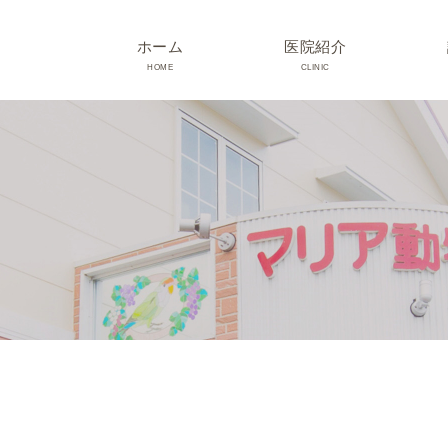
ホーム
医院紹介
HOME
CLINIC
院長･スタッフ紹介
診療時間･アクセス
院内紹介･初診の方へ
医院設備
TRIMMING