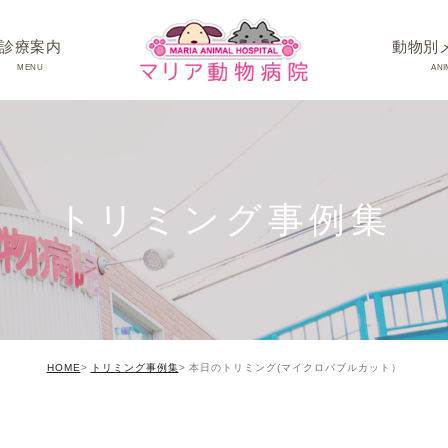
診療案内
動物別
MENU
ANI
ワンちゃんの病
ネコちゃんの病
トリミング事例集
うさぎちゃん･そ
HOME
トリミング事例集
本日のトリミング(マイクロバブルカット）