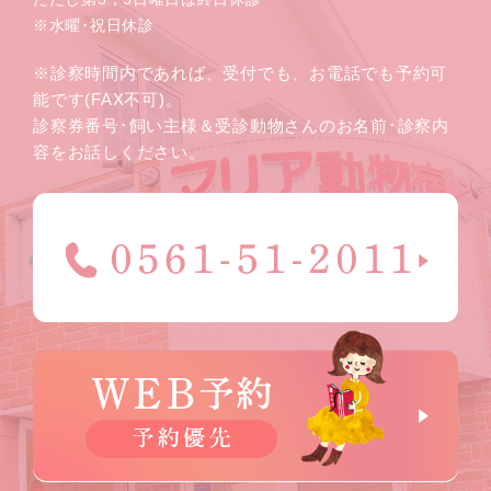
※水曜･祝日休診
※診察時間内であれば、受付でも、お電話でも予約可
能です(FAX不可)。
診察券番号･飼い主様＆受診動物さんのお名前･診察内
容をお話しください。