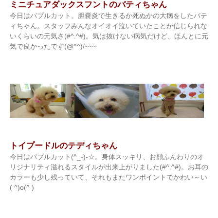
ミニチュアダックスフントのバティちゃん
今日はバブルカット。胆嚢炎で生きるか死ぬかの大病をしたバテ
ィちゃん。スタッフみんなオイオイ泣いていたことが信じられな
いくらいの元気さ(#^.^#)。気は抜けない病気だけど、ほんとに元
気で良かったです(@^^)/~~~
トイプードルのテディちゃん
今日はバブルカット(^_-)-☆。身体スッキリ、お顔ふんわりのオ
リジナリティ溢れるスタイルが出来上がりました(#^.^#)。お耳の
カラーも少し残っていて、それもまたワンポイントでかわい～い
( ^)o(^ )