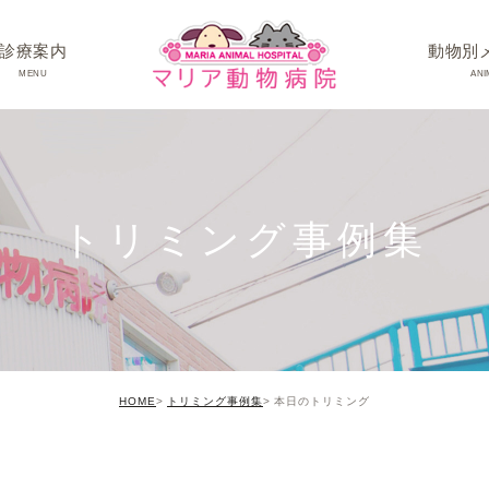
診療案内
動物別
MENU
ANI
ワンちゃんの病
ネコちゃんの病
トリミング事例集
うさぎちゃん･そ
HOME
トリミング事例集
本日のトリミング