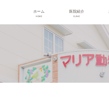
ホーム
医院紹介
HOME
CLINIC
院長･スタッフ紹介
診療時間･アクセス
院内紹介･初診の方へ
医院設備
TRIMMING