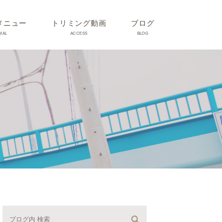
メニュー
トリミング動画
ブログ
MAL
ACCESS
BLOG
気
Dr理恵のブログ
気
うさぎ、ハムスター、小鳥、
モルモットなどについて
の他動物の病気
トリミング事例集
ホリスティック医療
予防：感染(伝染病、ノミダ
ニ、フィラリア)、定期健診、
不妊手術