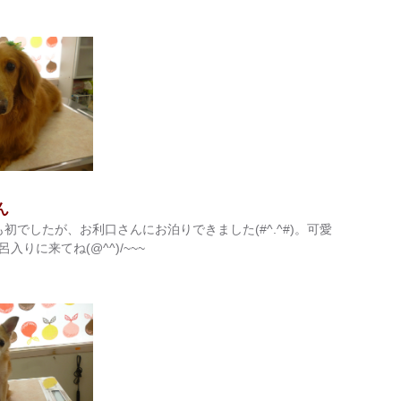
ん
も初でしたが、お利口さんにお泊りできました(#^.^#)。可愛
りに来てね(@^^)/~~~