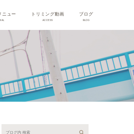
メニュー
トリミング動画
ブログ
MAL
ACCESS
BLOG
気
Dr理恵のブログ
気
うさぎ、ハムスター、小鳥、
モルモットなどについて
の他動物の病気
トリミング事例集
ホリスティック医療
予防：感染(伝染病、ノミダ
ニ、フィラリア)、定期健診、
不妊手術