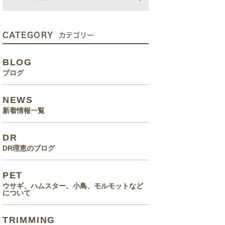
動画
症状、病気
CATEGORY
カテゴリー
癌治療について知っていてほ
BLOG
しいこと
ブログ
メルモ 癌闘病記（Drりえの
NEWS
お話より）
新着情報一覧
院長の大切なペットのエピソ
DR
ード
DR理恵のブログ
食事(フード、おやつ等)
PET
ウサギ、ハムスター、小鳥、モルモットなど
について
TRIMMING