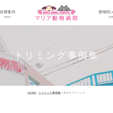
診療案内
動物別
MENU
ANI
ワンちゃんの病
ネコちゃんの病
トリミング事例集
うさぎちゃん･そ
HOME
トリミング事例集
本日のトリミング