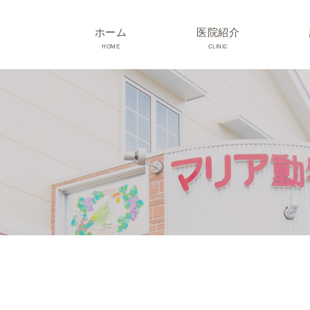
ホーム
医院紹介
HOME
CLINIC
院長･スタッフ紹介
診療時間･アクセス
院内紹介･初診の方へ
医院設備
TRIMMING