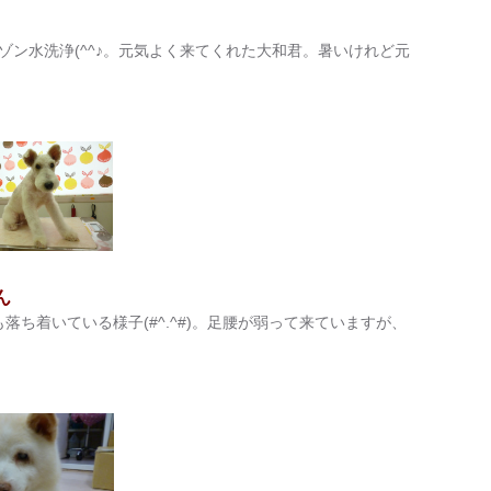
ン水洗浄(^^♪。元気よく来てくれた大和君。暑いけれど元
ん
も落ち着いている様子(#^.^#)。足腰が弱って来ていますが、