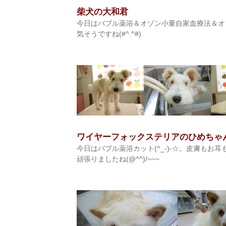
柴犬の大和君
今日はバブル薬浴＆オゾン小量自家血療法＆オゾ
気そうですね(#^.^#)
ワイヤーフォックステリアのひめちゃ
今日はバブル薬浴カット(^_-)-☆。皮膚もお耳
頑張りましたね(@^^)/~~~