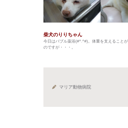
柴犬のりりちゃん
今日はバブル薬浴(#^.^#)。体重を支える
のですが・・・。
マリア動物病院