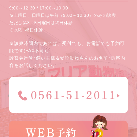
9:00～12:30 / 17:00～19:00
※土曜日、日曜日は午前（9:00～12:30）のみの診察、
ただし第3，5日曜日は終日休診
※水曜･祝日休診
※診察時間内であれば、受付でも、お電話でも予約可
能です(FAX不可)。
診察券番号･飼い主様＆受診動物さんのお名前･診察内
容をお話しください。