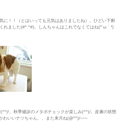
気に！！（とはいっても元気はありましたね）。ひどい下痢
した(#^.^#)。しんちゃんはこれでなくてはね(*´ω｀*)
^)!、秋季健診のメタボチェックが楽しみ(^^)/。皮膚の状態
わいいナツちゃん、、また来月ね(@^^)/~~~