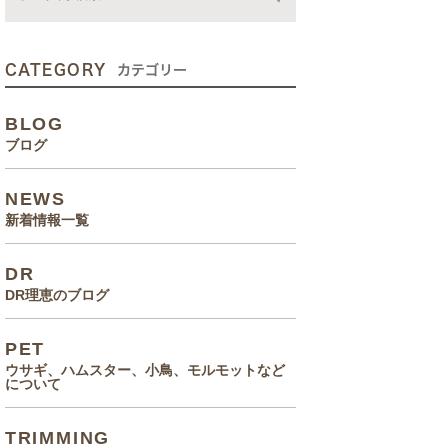
動画
症状、病気
CATEGORY
カテゴリー
癌治療について知っていてほ
BLOG
しいこと
ブログ
メルモ 癌闘病記（Drりえの
NEWS
お話より）
新着情報一覧
院長の大切なペットのエピソ
DR
ード
DR理恵のブログ
食事(フード、おやつ等)
PET
ウサギ、ハムスター、小鳥、モルモットなど
について
TRIMMING