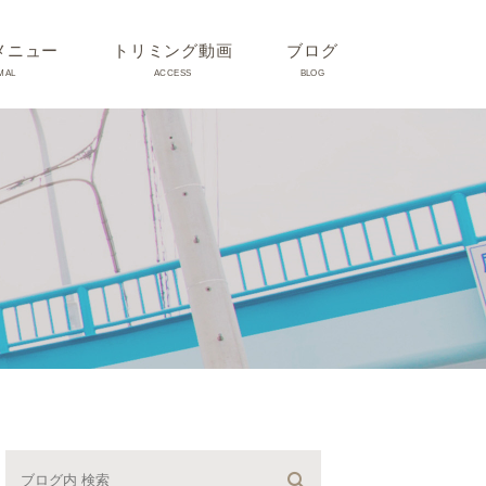
メニュー
トリミング動画
ブログ
MAL
ACCESS
BLOG
気
Dr理恵のブログ
気
うさぎ、ハムスター、小鳥、
モルモットなどについて
の他動物の病気
トリミング事例集
ホリスティック医療
予防：感染(伝染病、ノミダ
ニ、フィラリア)、定期健診、
不妊手術