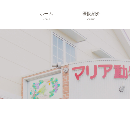
ホーム
医院紹介
HOME
CLINIC
院長･スタッフ紹介
診療時間･アクセス
院内紹介･初診の方へ
医院設備
TRIMMING