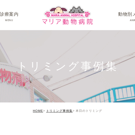
診療案内
動物別
MENU
ANI
ワンちゃんの病
ネコちゃんの病
トリミング事例集
うさぎちゃん･そ
HOME
トリミング事例集
本日のトリミング