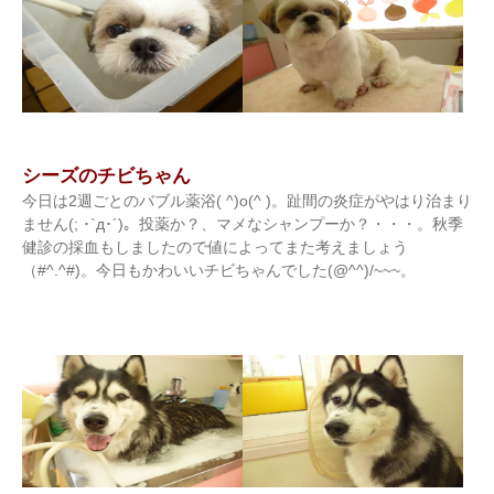
シーズのチビちゃん
今日は2週ごとのバブル薬浴( ^)o(^ )。趾間の炎症がやはり治まり
ません(; ･`д･´)。投薬か？、マメなシャンプーか？・・・。秋季
健診の採血もしましたので値によってまた考えましょう
（#^.^#)。今日もかわいいチビちゃんでした(@^^)/~~~。