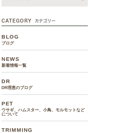
動画
症状、病気
CATEGORY
カテゴリー
癌治療について知っていてほ
BLOG
しいこと
ブログ
メルモ 癌闘病記（Drりえの
NEWS
お話より）
新着情報一覧
院長の大切なペットのエピソ
DR
ード
DR理恵のブログ
食事(フード、おやつ等)
PET
ウサギ、ハムスター、小鳥、モルモットなど
について
TRIMMING