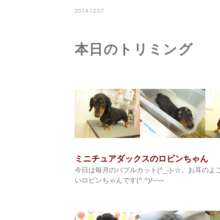
2014.12.07
本日のトリミング
ミニチュアダックスのロビンちゃん
今日は毎月のバブルカット(^_-)-☆。お耳のよ
いロビンちゃんです(^.^)/~~~