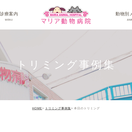
診療案内
動物別
MENU
ANI
ワンちゃんの病
ネコちゃんの病
トリミング事例集
うさぎちゃん･そ
HOME
トリミング事例集
本日のトリミング