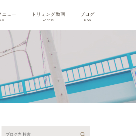
メニュー
トリミング動画
ブログ
MAL
ACCESS
BLOG
気
Dr理恵のブログ
気
うさぎ、ハムスター、小鳥、
モルモットなどについて
の他動物の病気
トリミング事例集
ホリスティック医療
予防：感染(伝染病、ノミダ
ニ、フィラリア)、定期健診、
不妊手術