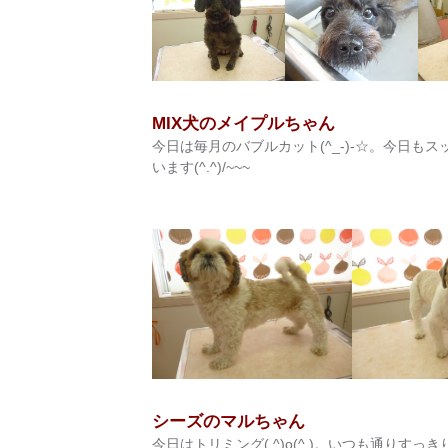
MIX犬のメイプルちゃん
今日は毎月のバブルカット(^_-)-☆。今日もス
います(^.^)/~~~
シーズのマルちゃん
今日はトリミング( ^)o(^ )。いつも通りす