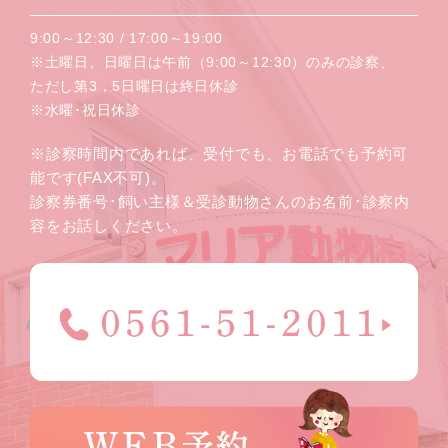
9:00～12:30 / 17:00～19:00
※土曜日、日曜日は午前（9:00～12:30）のみの診察、
ただし第3，5日曜日は終日休診
※水曜･祝日休診
※診察時間内であれば、受付でも、お電話でも予約可
能です(FAX不可)。
診察券番号･飼い主様＆受診動物さんのお名前･診察内
容をお話しください。