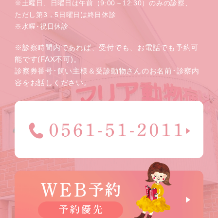
※土曜日、日曜日は午前（9:00～12:30）のみの診察、
ただし第3，5日曜日は終日休診
※水曜･祝日休診
※診察時間内であれば、受付でも、お電話でも予約可
能です(FAX不可)。
診察券番号･飼い主様＆受診動物さんのお名前･診察内
容をお話しください。