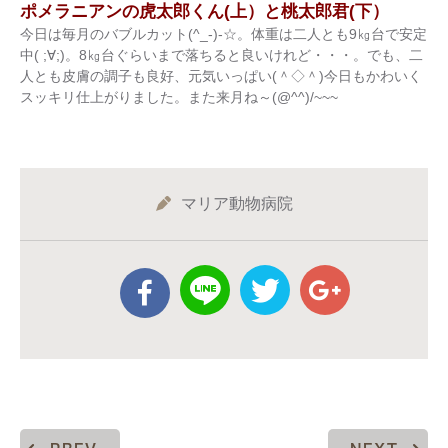
ポメラニアンの虎太郎くん(上）と桃太郎君(下）
今日は毎月のバブルカット(^_-)-☆。体重は二人とも9㎏台で安定
中( ;∀;)。8㎏台ぐらいまで落ちると良いけれど・・・。でも、二
人とも皮膚の調子も良好、元気いっぱい(＾◇＾)今日もかわいく
スッキリ仕上がりました。また来月ね～(@^^)/~~~
マリア動物病院