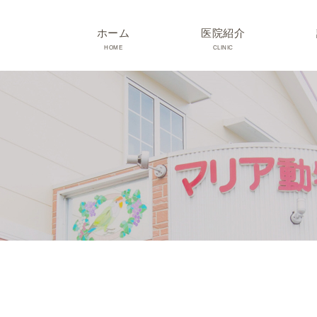
ホーム
医院紹介
HOME
CLINIC
院長･スタッフ紹介
診療時間･アクセス
院内紹介･初診の方へ
医院設備
TRIMMING