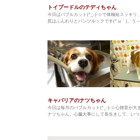
トイプードルのテディちゃん
今日はバブルカット(^_-)-☆で体極短スッ
尻はふんわりとパンツルックです(*´ω｀)。う
キャバリアのナツちゃん
今日は毎月のバブルカット(^_-)-☆心雑音
ナツちゃん。心臓大事にして長生きして、いつまで