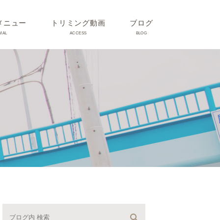
メニュー
トリミング動画
ブログ
MAL
ACCESS
BLOG
気
Dr理恵のブログ
気
うさぎ、ハムスター、小鳥、
モルモットなどについて
の他動物の病気
トリミング事例集
ホリスティック医療
予防：感染(伝染病、ノミダ
ニ、フィラリア)、定期健診、
不妊手術