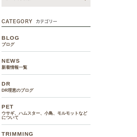
動画
症状、病気
CATEGORY
カテゴリー
癌治療について知っていてほ
BLOG
しいこと
ブログ
メルモ 癌闘病記（Drりえの
NEWS
お話より）
新着情報一覧
院長の大切なペットのエピソ
DR
ード
DR理恵のブログ
食事(フード、おやつ等)
PET
ウサギ、ハムスター、小鳥、モルモットなど
について
TRIMMING