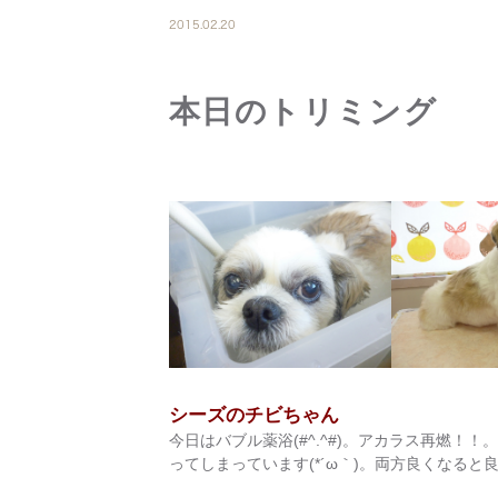
2015.02.20
本日のトリミング
シーズのチビちゃん
今日はバブル薬浴(#^.^#)。アカラス再燃
ってしまっています(*´ω｀)。両方良くなると良いね