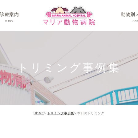
診療案内
動物別
MENU
ANI
ワンちゃんの病
ネコちゃんの病
トリミング事例集
うさぎちゃん･そ
HOME
トリミング事例集
本日のトリミング