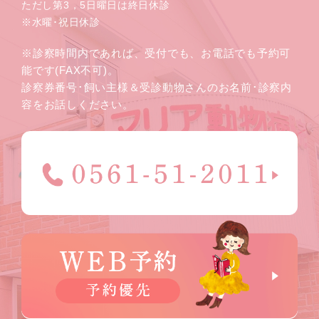
ただし第3，5日曜日は終日休診
※水曜･祝日休診
※診察時間内であれば、受付でも、お電話でも予約可
能です(FAX不可)。
診察券番号･飼い主様＆受診動物さんのお名前･診察内
容をお話しください。