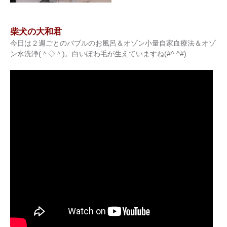
柴犬の大和君
今日は２週ごとのバブルのお風呂＆オゾン小量自家血療法＆オゾ
ン水洗浄(＾◇＾)。白いぽわ毛が生えていますね(#^.^#)