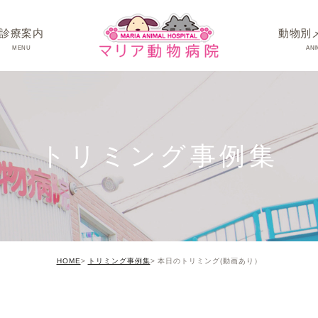
診療案内
動物別
MENU
ANI
ワンちゃんの病
ネコちゃんの病
トリミング事例集
うさぎちゃん･そ
HOME
トリミング事例集
本日のトリミング(動画あり）