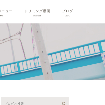
メニュー
トリミング動画
ブログ
MAL
ACCESS
BLOG
気
Dr理恵のブログ
気
うさぎ、ハムスター、小鳥、
モルモットなどについて
の他動物の病気
トリミング事例集
ホリスティック医療
予防：感染(伝染病、ノミダ
ニ、フィラリア)、定期健診、
不妊手術