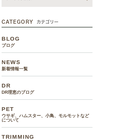
動画
症状、病気
CATEGORY
カテゴリー
癌治療について知っていてほ
BLOG
しいこと
ブログ
メルモ 癌闘病記（Drりえの
NEWS
お話より）
新着情報一覧
院長の大切なペットのエピソ
DR
ード
DR理恵のブログ
食事(フード、おやつ等)
PET
ウサギ、ハムスター、小鳥、モルモットなど
について
TRIMMING