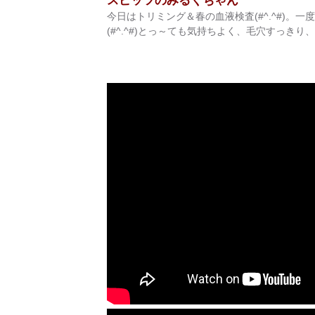
スピッツのみるくちゃん
今日はトリミング＆春の血液検査(#^.^#)
(#^.^#)とっ～ても気持ちよく、毛穴すっきり、