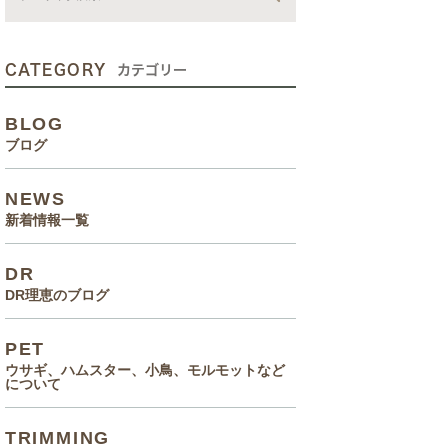
動画
症状、病気
CATEGORY
カテゴリー
癌治療について知っていてほ
BLOG
しいこと
ブログ
メルモ 癌闘病記（Drりえの
NEWS
お話より）
新着情報一覧
院長の大切なペットのエピソ
DR
ード
DR理恵のブログ
食事(フード、おやつ等)
PET
ウサギ、ハムスター、小鳥、モルモットなど
について
TRIMMING