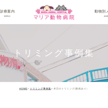
診療案内
動物別
MENU
ANI
ワンちゃんの病
ネコちゃんの病
トリミング事例集
うさぎちゃん･そ
HOME
トリミング事例集
本日のトリミング(動画あり）