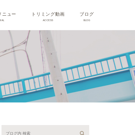
メニュー
トリミング動画
ブログ
MAL
ACCESS
BLOG
気
Dr理恵のブログ
気
うさぎ、ハムスター、小鳥、
モルモットなどについて
の他動物の病気
トリミング事例集
ホリスティック医療
予防：感染(伝染病、ノミダ
ニ、フィラリア)、定期健診、
不妊手術