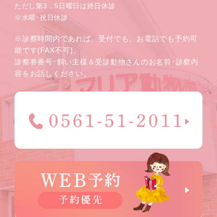
ただし第3，5日曜日は終日休診
※水曜･祝日休診
※診察時間内であれば、受付でも、お電話でも予約可
能です(FAX不可)。
診察券番号･飼い主様＆受診動物さんのお名前･診察内
容をお話しください。