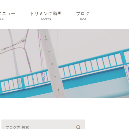
メニュー
トリミング動画
ブログ
MAL
ACCESS
BLOG
気
Dr理恵のブログ
気
うさぎ、ハムスター、小鳥、
モルモットなどについて
の他動物の病気
トリミング事例集
ホリスティック医療
予防：感染(伝染病、ノミダ
ニ、フィラリア)、定期健診、
不妊手術