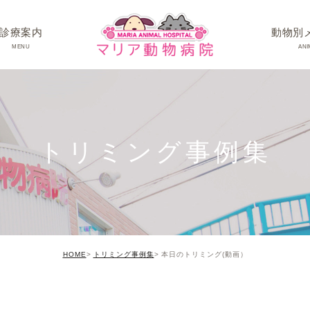
診療案内
動物別
MENU
ANI
ワンちゃんの病
ネコちゃんの病
トリミング事例集
うさぎちゃん･そ
HOME
トリミング事例集
本日のトリミング(動画）