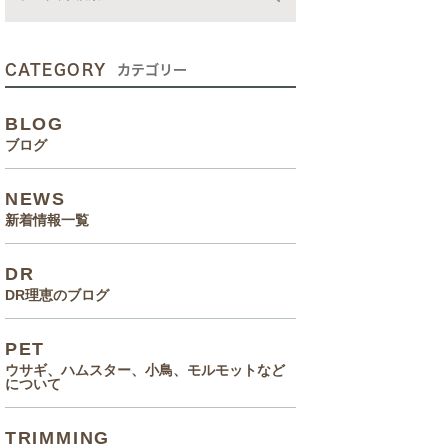
動画
症状、病気
CATEGORY
カテゴリー
癌治療について知っていてほ
BLOG
しいこと
ブログ
メルモ 癌闘病記（Drりえの
NEWS
お話より）
新着情報一覧
院長の大切なペットのエピソ
DR
ード
DR理恵のブログ
食事(フード、おやつ等)
PET
ウサギ、ハムスター、小鳥、モルモットなど
について
TRIMMING