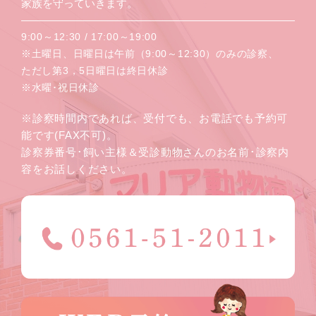
家族を守っていきます。
9:00～12:30 / 17:00～19:00
※土曜日、日曜日は午前（9:00～12:30）のみの診察、
ただし第3，5日曜日は終日休診
※水曜･祝日休診
※診察時間内であれば、受付でも、お電話でも予約可
能です(FAX不可)。
診察券番号･飼い主様＆受診動物さんのお名前･診察内
容をお話しください。