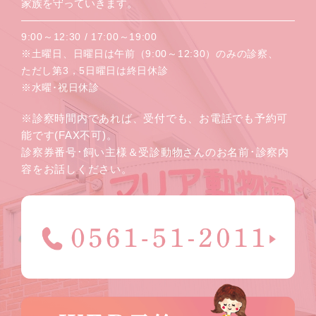
家族を守っていきます。
9:00～12:30 / 17:00～19:00
※土曜日、日曜日は午前（9:00～12:30）のみの診察、
ただし第3，5日曜日は終日休診
※水曜･祝日休診
※診察時間内であれば、受付でも、お電話でも予約可
能です(FAX不可)。
診察券番号･飼い主様＆受診動物さんのお名前･診察内
容をお話しください。