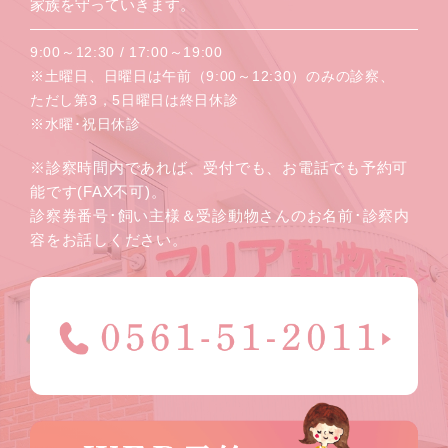
家族を守っていきます。
9:00～12:30 / 17:00～19:00
※土曜日、日曜日は午前（9:00～12:30）のみの診察、
ただし第3，5日曜日は終日休診
※水曜･祝日休診
※診察時間内であれば、受付でも、お電話でも予約可
能です(FAX不可)。
診察券番号･飼い主様＆受診動物さんのお名前･診察内
容をお話しください。