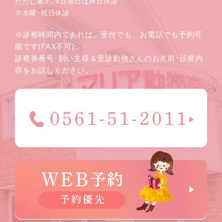
ただし第3，5日曜日は終日休診
※水曜･祝日休診
※診察時間内であれば、受付でも、お電話でも予約可
能です(FAX不可)。
診察券番号･飼い主様＆受診動物さんのお名前･診察内
容をお話しください。