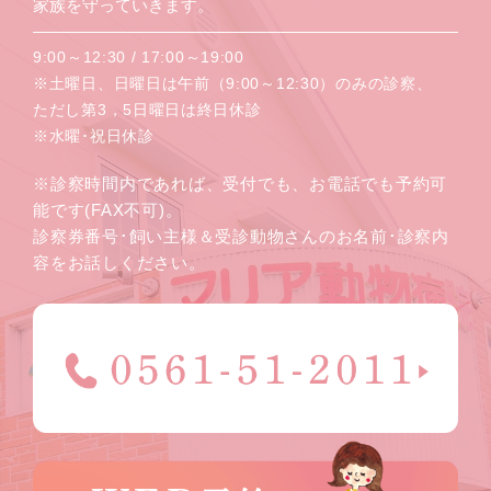
家族を守っていきます。
9:00～12:30 / 17:00～19:00
※土曜日、日曜日は午前（9:00～12:30）のみの診察、
ただし第3，5日曜日は終日休診
※水曜･祝日休診
※診察時間内であれば、受付でも、お電話でも予約可
能です(FAX不可)。
診察券番号･飼い主様＆受診動物さんのお名前･診察内
容をお話しください。