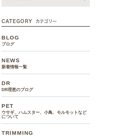
動画
症状、病気
CATEGORY
カテゴリー
癌治療について知っていてほ
BLOG
しいこと
ブログ
メルモ 癌闘病記（Drりえの
NEWS
お話より）
新着情報一覧
院長の大切なペットのエピソ
DR
ード
DR理恵のブログ
食事(フード、おやつ等)
PET
ウサギ、ハムスター、小鳥、モルモットなど
について
TRIMMING