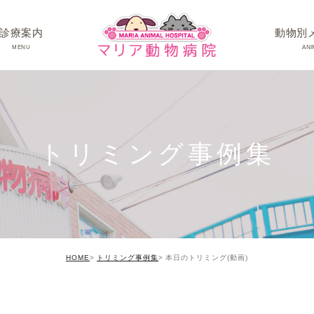
診療案内
動物別
MENU
ANI
ワンちゃんの病
ネコちゃんの病
トリミング事例集
うさぎちゃん･そ
HOME
トリミング事例集
本日のトリミング(動画)