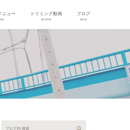
メニュー
トリミング動画
ブログ
MAL
ACCESS
BLOG
気
Dr理恵のブログ
気
うさぎ、ハムスター、小鳥、
モルモットなどについて
の他動物の病気
トリミング事例集
ホリスティック医療
予防：感染(伝染病、ノミダ
ニ、フィラリア)、定期健診、
不妊手術