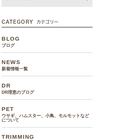
動画
症状、病気
CATEGORY
カテゴリー
癌治療について知っていてほ
BLOG
しいこと
ブログ
メルモ 癌闘病記（Drりえの
NEWS
お話より）
新着情報一覧
院長の大切なペットのエピソ
DR
ード
DR理恵のブログ
食事(フード、おやつ等)
PET
ウサギ、ハムスター、小鳥、モルモットなど
について
TRIMMING