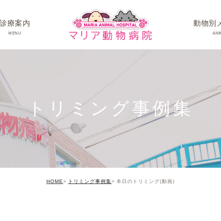
診療案内
動物別
MENU
ANI
ワンちゃんの病
ネコちゃんの病
トリミング事例集
うさぎちゃん･そ
HOME
トリミング事例集
本日のトリミング(動画)