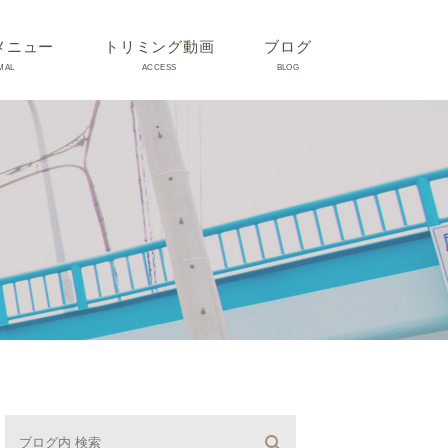
メニュー
トリミング動画
ブログ
MAL
ACCESS
BLOG
気
Dr理恵のブログ
気
うさぎ、ハムスター、小鳥、
モルモットなどについて
の他動物の病気
トリミング事例集
ホリスティック医療
予防：感染(伝染病、ノミダ
ニ、フィラリア)、定期健診、
不妊手術