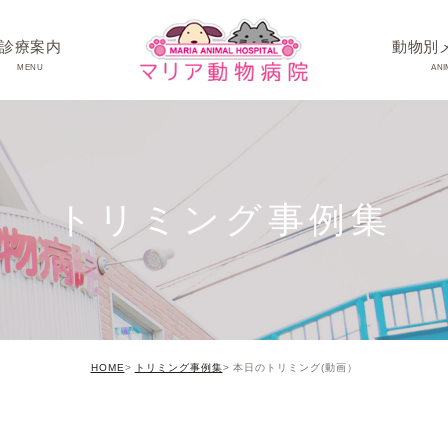
診療案内
動物別
MENU
ANI
ワンちゃんの病
ネコちゃんの病
トリミング事例集
うさぎちゃん･そ
HOME
トリミング事例集
本日のトリミング(動画）