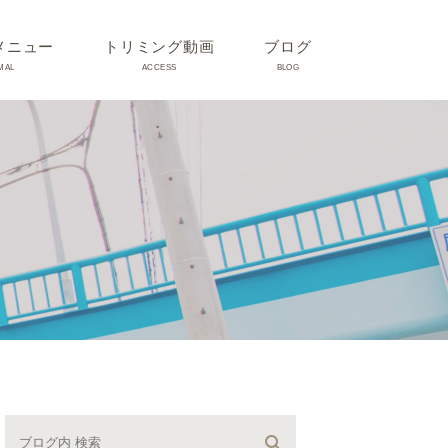
メニュー
トリミング動画
ブログ
MAL
ACCESS
BLOG
気
Dr理恵のブログ
気
うさぎ、ハムスター、小鳥、
モルモットなどについて
の他動物の病気
トリミング事例集
ホリスティック医療
予防：感染(伝染病、ノミダ
ニ、フィラリア)、定期健診、
不妊手術