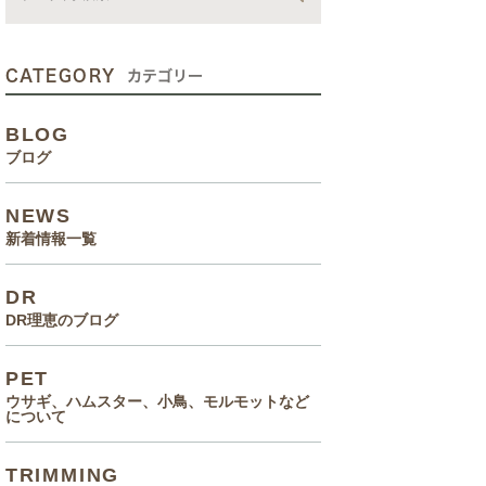
動画
症状、病気
CATEGORY
カテゴリー
癌治療について知っていてほ
BLOG
しいこと
ブログ
メルモ 癌闘病記（Drりえの
NEWS
お話より）
新着情報一覧
院長の大切なペットのエピソ
DR
ード
DR理恵のブログ
食事(フード、おやつ等)
PET
ウサギ、ハムスター、小鳥、モルモットなど
について
TRIMMING