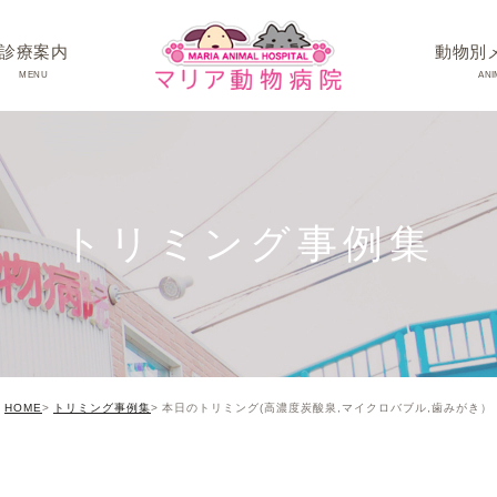
診療案内
動物別
MENU
ANI
ワンちゃんの病
ネコちゃんの病
トリミング事例集
うさぎちゃん･そ
HOME
トリミング事例集
本日のトリミング(高濃度炭酸泉,マイクロバブル,歯みがき）