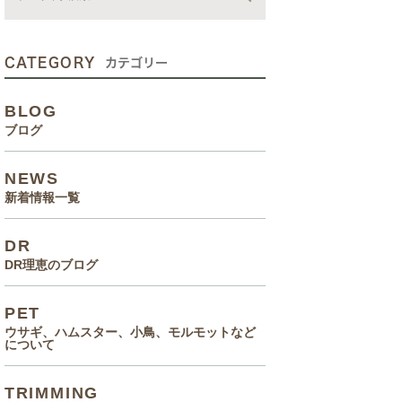
動画
症状、病気
CATEGORY
カテゴリー
癌治療について知っていてほ
BLOG
しいこと
ブログ
メルモ 癌闘病記（Drりえの
NEWS
お話より）
新着情報一覧
院長の大切なペットのエピソ
DR
ード
DR理恵のブログ
食事(フード、おやつ等)
PET
ウサギ、ハムスター、小鳥、モルモットなど
について
TRIMMING