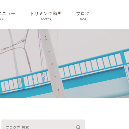
メニュー
トリミング動画
ブログ
MAL
ACCESS
BLOG
気
Dr理恵のブログ
気
うさぎ、ハムスター、小鳥、
モルモットなどについて
の他動物の病気
トリミング事例集
ホリスティック医療
予防：感染(伝染病、ノミダ
ニ、フィラリア)、定期健診、
不妊手術