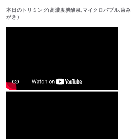
本日のトリミング(高濃度炭酸泉,マイクロバブル,歯み
がき）