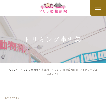
トリミング事例集
HOME
トリミング事例集
本日のトリミング(高濃度炭酸泉,マイクロバブル,
歯みがき）
TRIMMING
2023.07.13