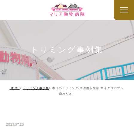
トリミング事例集
HOME
トリミング事例集
本日のトリミング(高濃度炭酸泉,マイクロバブル,
歯みがき）
TRIMMING
2023.07.23