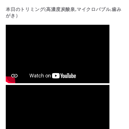
本日のトリミング(高濃度炭酸泉,マイクロバブル,歯み
がき）