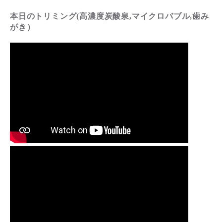
本日のトリミング(高濃度炭酸泉,マイクロバブル,歯み
がき）