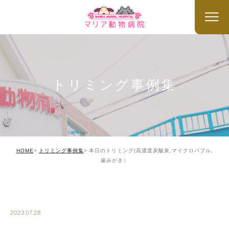
トリミング事例集
HOME
トリミング事例集
本日のトリミング(高濃度炭酸泉,マイクロバブル,
歯みがき）
TRIMMING
2023.07.28