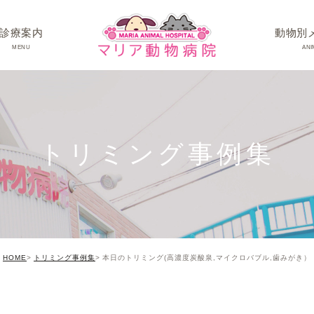
診療案内
動物別
MENU
ANI
ワンちゃんの病
ネコちゃんの病
トリミング事例集
うさぎちゃん･そ
HOME
トリミング事例集
本日のトリミング(高濃度炭酸泉,マイクロバブル,歯みがき）