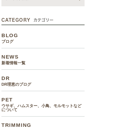
動画
症状、病気
CATEGORY
カテゴリー
癌治療について知っていてほ
BLOG
しいこと
ブログ
メルモ 癌闘病記（Drりえの
NEWS
お話より）
新着情報一覧
院長の大切なペットのエピソ
DR
ード
DR理恵のブログ
食事(フード、おやつ等)
PET
ウサギ、ハムスター、小鳥、モルモットなど
について
TRIMMING