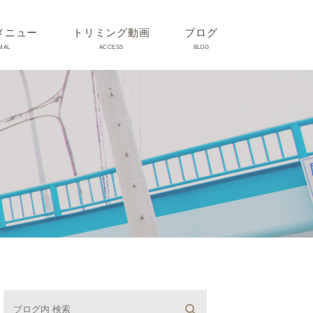
メニュー
トリミング動画
ブログ
MAL
ACCESS
BLOG
気
Dr理恵のブログ
気
うさぎ、ハムスター、小鳥、
モルモットなどについて
の他動物の病気
トリミング事例集
ホリスティック医療
予防：感染(伝染病、ノミダ
ニ、フィラリア)、定期健診、
不妊手術