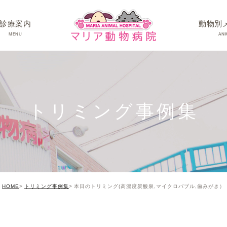
診療案内
動物別
MENU
ANI
ワンちゃんの病
ネコちゃんの病
トリミング事例集
うさぎちゃん･そ
HOME
トリミング事例集
本日のトリミング(高濃度炭酸泉,マイクロバブル,歯みがき）