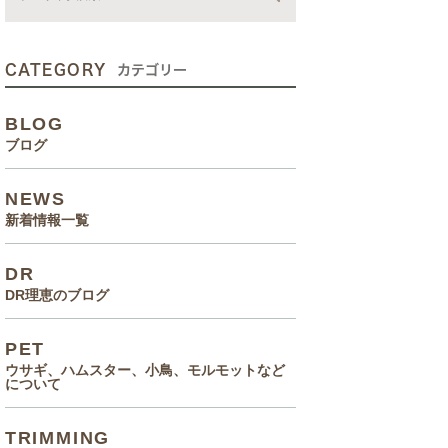
動画
症状、病気
CATEGORY
カテゴリー
癌治療について知っていてほ
BLOG
しいこと
ブログ
メルモ 癌闘病記（Drりえの
NEWS
お話より）
新着情報一覧
院長の大切なペットのエピソ
DR
ード
DR理恵のブログ
食事(フード、おやつ等)
PET
ウサギ、ハムスター、小鳥、モルモットなど
について
TRIMMING