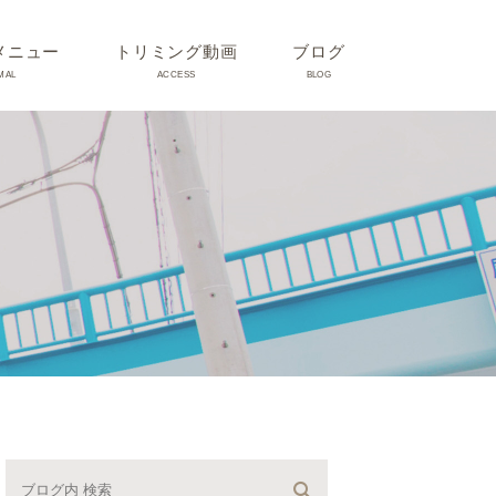
メニュー
トリミング動画
ブログ
MAL
ACCESS
BLOG
気
Dr理恵のブログ
気
うさぎ、ハムスター、小鳥、
モルモットなどについて
の他動物の病気
トリミング事例集
ホリスティック医療
予防：感染(伝染病、ノミダ
ニ、フィラリア)、定期健診、
不妊手術