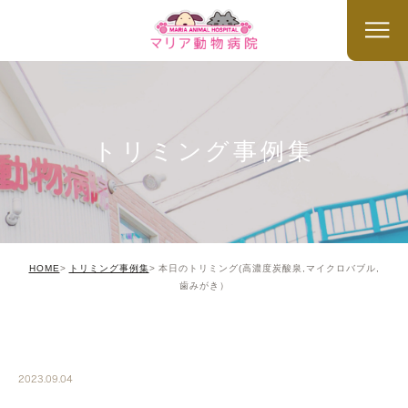
トリミング事例集
HOME
トリミング事例集
本日のトリミング(高濃度炭酸泉,マイクロバブル,
歯みがき）
TRIMMING
2023.09.04