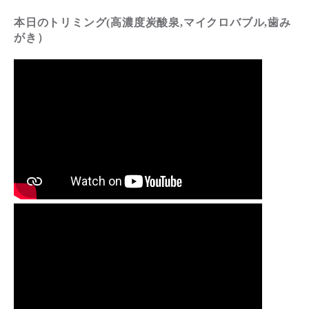
本日のトリミング(高濃度炭酸泉,マイクロバブル,歯み
がき）